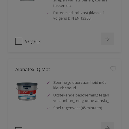
strepen van schoenen, koffers,
tassen etc.
Extreem schrobvast (klasse 1
volgens DIN EN 13300)
Vergelijk
Alphatex IQ Mat
Zeer hoge duurzaamheid mét
kleurbehoud
Uitstekende bescherming tegen
vuilaanhang en groene aanslag
Snel regenvast (45 minuten)