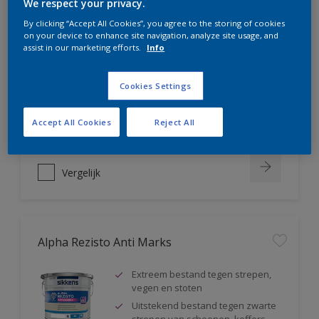
We respect your privacy.
Alpha Rezisto Easy Clean
By clicking “Accept All Cookies”, you agree to the storing of cookies
on your device to enhance site navigation, analyze site usage, and
assist in our marketing efforts.
Info
Ultiem vlekafstotend, makkelijk
reinigbaar
Water-, vuil- en vetafstotend
Cookies Settings
Extreem schrobvast (klasse 1
volgens DIN EN 13300)
Accept All Cookies
Reject All
Vergelijk
Alpha Rezisto Anti Marks
Extreem bestand tegen strepen,
vegen en stoten
Uitstekend bestand tegen zwarte