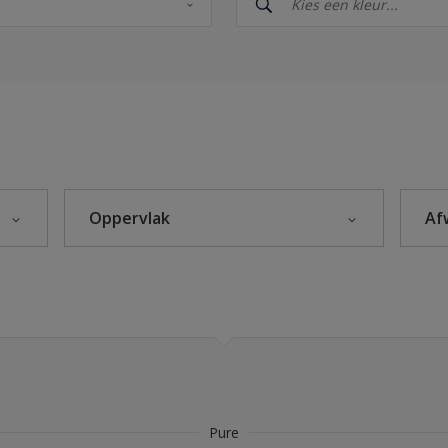
eke Kleuren
Oppervlak
Af
Beton
Hout
Kunststof
Metaal
Steenachtig
Pure