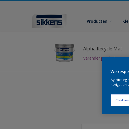
Producten
Kl
Alpha Recycle Mat
Verander product
We respe
By clicking
navigation, 
Cookies
Vind