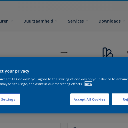
euren
Duurzaamheid
Services
Downloads
ct your privacy.
 “Accept All Cookies”, you agree to the storing of cookies on your device to enhanc
analyze site usage, and assist in our marketing efforts.
Info
 Settings
Accept All Cookies
Rej
 de perfecte kleuren voor elke 