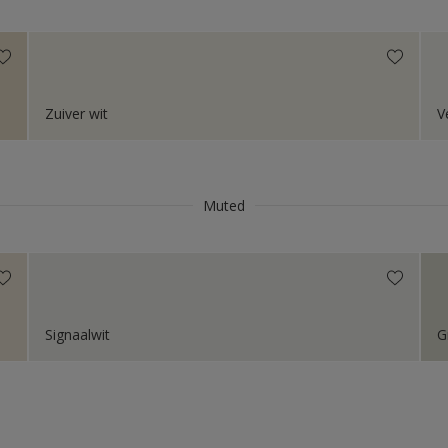
Niet van toepassing
Zuiver wit
V
Muted
Signaalwit
G