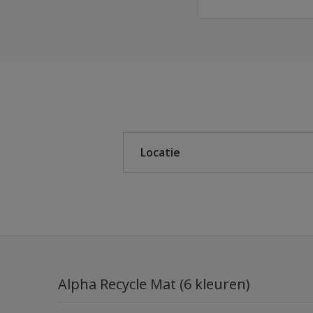
Sikkens
Sikkens Modern Klassi
Locatie
Binnen
Buiten
Alpha Recycle Mat (6 kleuren)