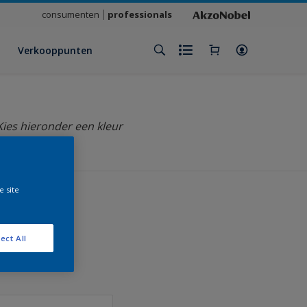
consumenten
professionals
Verkooppunten
Kies hieronder een kleur
e site
ect All
klant