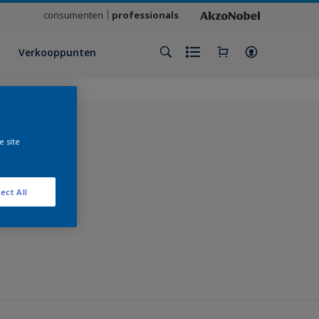
consumenten
professionals
Verkooppunten
e site
klant
ect All