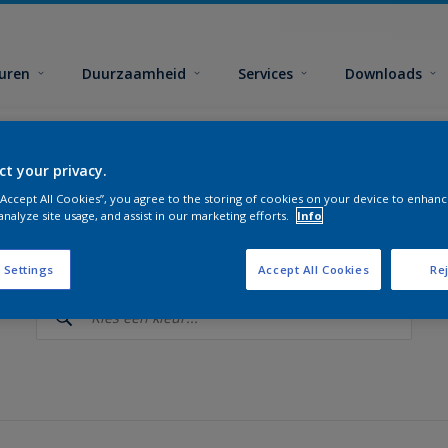
euren
Duurzaamheid
Services
Downloads
ct your privacy.
 “Accept All Cookies”, you agree to the storing of cookies on your device to enhanc
analyze site usage, and assist in our marketing efforts.
Info
 de perfecte kleuren voor elke 
 Settings
Accept All Cookies
Rej