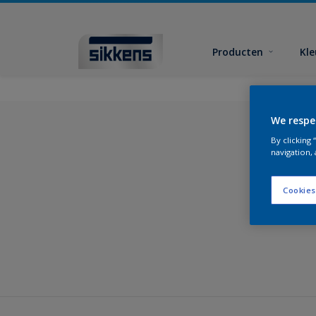
Producten
Kl
We respe
By clicking
navigation, 
Vind
Cookies