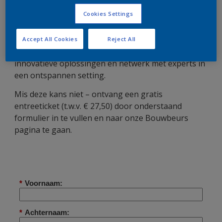
ontwikkelingen van Sikkens en Polyfilla PRO. Kom
Cookies Settings
naar de BouwBeurs 2025 en ontdek de toekomst
van duurzaam bouwen! Bezoek ons van 3-7
februari in de Jaarbeurs Utrecht, stand C026 in Hal
Accept All Cookies
Reject All
7. Ervaar inspirerende workshops, presentaties van
innovatieve oplossingen en netwerk met experts in
een ontspannen setting.
Mis deze kans niet – ontvang een gratis
entreeticket (t.w.v. € 27,50) door onderstaand
formulier in te vullen en naar onze Bouwbeurs
pagina te gaan.