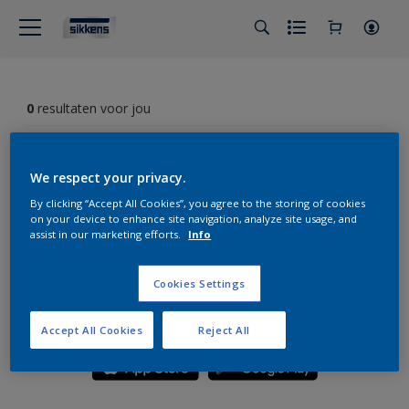
0
resultaten voor jou
Filter
We respect your privacy.
By clicking “Accept All Cookies”, you agree to the storing of cookies
on your device to enhance site navigation, analyze site usage, and
Sorry, we konden het product dat je zocht niet vinden. Klik
assist in our marketing efforts.
Info
op 'Alles wissen' filters om opnieuw te beginnen en onze
andere producten te ontdekken.
Cookies Settings
Sikkens Expert App
Accept All Cookies
Reject All