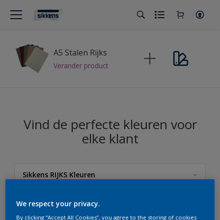
A5 Stalen Rijks
Verander product
Vind de perfecte kleuren voor
elke klant
Sikkens RIJKS Kleuren
Sikkens
We respect your privacy.
By clicking “Accept All Cookies”, you agree to the storing of cookies
Sikkens RIJKS Kleuren