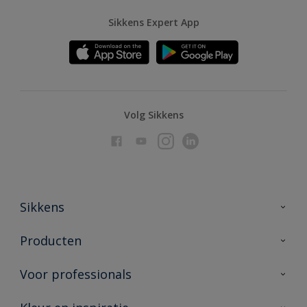
Sikkens Expert App
Volg Sikkens
Sikkens
Over Sikkens
Producten
AkzoNobel
Producten voor binnen
Voor professionals
Duurzaamheid
Producten voor buiten
Veelgestelde vragen
Advies & service